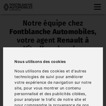
Notre équipe chez
Fontblanche Automobiles
,
votre agent
Renault à
Vitrolles
, dans les
Bouches-du-Rhône (13)
Nous utilisons des cookies
vous propose de
Nous utilisons des cookies et d'autres
nombreux
services
.
technologies de suivi pour améliorer
votre expérience de navigation sur notre
Renault Fontblanche Vitrolles
vous accompagne
site, pour vous montrer un contenu
dans toutes les étapes de la vie de votre
personnalisé et des publicités ciblées,
véhicule, de l'
achat
en passant par l'
entretien
pour analyser le trafic de notre site et
mécanique
et esthétique, la
carrosserie
et le
pour comprendre la provenance de nos