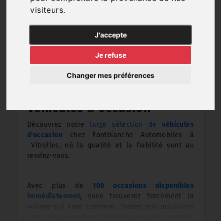
reconditionnement
jusqu'à la
vente
de la
visiteurs.
voiture.
J'accepte
Je refuse
Changer mes préférences
Véhicules d'occasion
Découvrez notre
large sélection de
véhicules
d'occasion
chez Fontblanche Automobiles à
Vitrolles, où la qualité et la fiabilité sont au
rendez-vous.
Avec plus de
100 occasions disponibles
immédiatement
,
vous trouverez forcément la
voiture qui vous convient. Toutes nos occasions
sont minutieusement révisées pour vous garantir