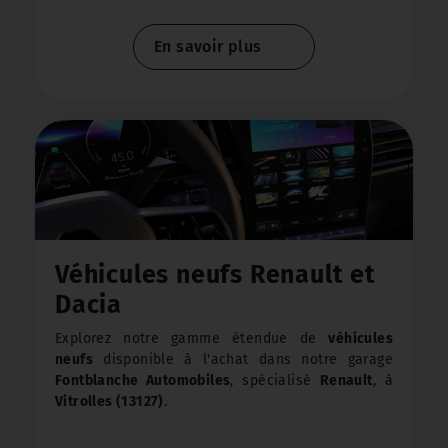
une tranquillité d'esprit totale, avec une
garantie
de 12 mois minimum
. Et pour encore plus de
En savoir plus
sérénité, nos garanties peuvent être étendues
jusqu'à 48 mois.
Véhicules neufs Renault et
Chez nous vous bénéficiez de
Dacia
véhicules fiables
au meilleur prix, comme en témoignent nos
400
Explorez notre gamme étendue de
véhicules
avis 5 étoiles sur Google
. Nous proposons des
neufs
disponible à l'achat dans notre garage
occasions Renault mais aussi toutes marques,
Fontblanche Automobiles
, spécialisé
Renault
, à
afin de répondre à tous les besoins et tous les
Vitrolles (13127)
.
budgets.