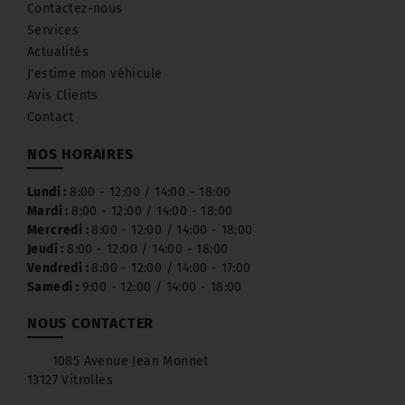
Contactez-nous
l’entretien mensualisé ! à partir de 1 euro/jour*
Services
Actualités
Dites non à l'inflation et protégez votre véhicule
J'estime mon véhicule
Renault avec notre
Pack Privilège
! Grâce à des
Avis Clients
De plus, chez Fontblanche Automobiles, à
mensualités fixes, évitez les hausses de tarif et
Contact
Vitrolles, nous pouvons vous proposer les offres
assurez vous un entretien optimal sans vous
Renault PRO+
et vous réserver un essai du
soucier des coûts. Optez pour la tranquillité
NOS HORAIRES
nouveau
Renault Master E-Tech,
ainsi que de tout
d'esprit et la fiabilité avec nos
Packs Privilège et
autre véhicule utilitaire de la gamme.
Privilège+.
Lundi :
8:00 - 12:00 / 14:00 - 18:00
Mardi :
8:00 - 12:00 / 14:00 - 18:00
Mercredi :
8:00 - 12:00 / 14:00 - 18:00
Renseignements au garage.
Jeudi :
8:00 - 12:00 / 14:00 - 18:00
Vendredi :
8:00 - 12:00 / 14:00 - 17:00
Samedi :
9:00 - 12:00 / 14:00 - 18:00
NOUS CONTACTER
Pack Privilège Dacia
1085 Avenue Jean Monnet
13127 Vitrolles
Réserver un essai sur les