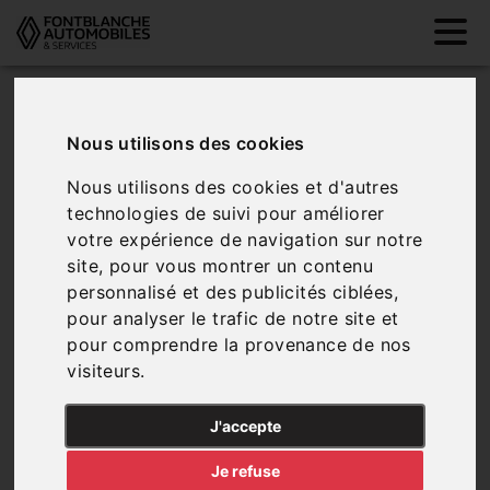
Véhicules favoris
Nous utilisons des cookies
Nous utilisons des cookies et d'autres
Aucun véhicule dans vos favoris, vous pouvez en
technologies de suivi pour améliorer
ajouter via notre page de véhicules
votre expérience de navigation sur notre
site, pour vous montrer un contenu
personnalisé et des publicités ciblées,
pour analyser le trafic de notre site et
Sélectionner des
pour comprendre la provenance de nos
véhicules
visiteurs.
J'accepte
Je refuse